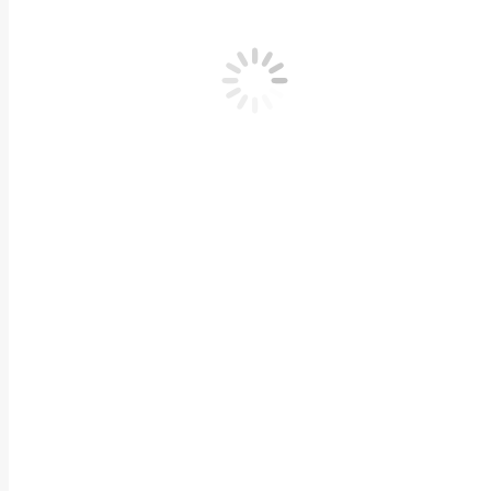
Atti di concessione
In Evidenza
App Ordine degli Ingegneri Android e IOS